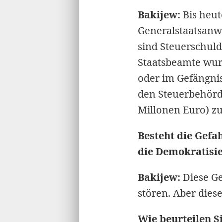
Bakijew:
Bis heut
Generalstaatsanwa
sind Steuerschul
Staatsbeamte wurd
oder im Gefängni
den Steuerbehörde
Millonen Euro) zu
Besteht die Gefa
die Demokratisie
Bakijew:
Diese Ge
stören. Aber diese
Wie beurteilen 