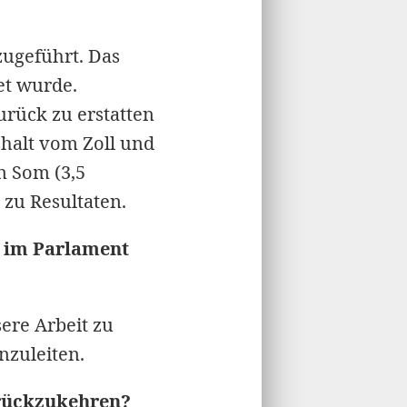
zugeführt. Das
et wurde.
urück zu erstatten
halt vom Zoll und
n Som (3,5
 zu Resultaten.
w im Parlament
sere Arbeit zu
inzuleiten.
urückzukehren?