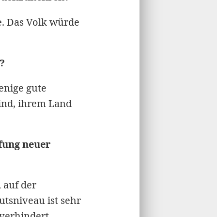
e. Das Volk würde
?
enige gute
sind, ihrem Land
fung neuer
 auf der
utsniveau ist sehr
verhindert.