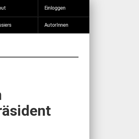
out
Einloggen
siers
AutorInnen
n
räsident