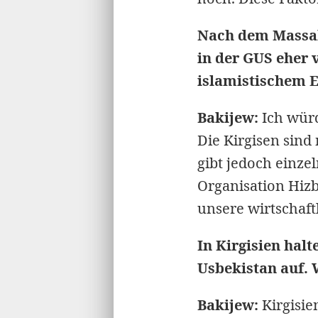
Nach dem Massake
in der GUS eher
islamistischem 
Bakijew:
Ich würd
Die Kirgisen sind
gibt jedoch einze
Organisation Hizb-
unsere wirtschaf
In Kirgisien hal
Usbekistan auf. 
Bakijew:
Kirgisie