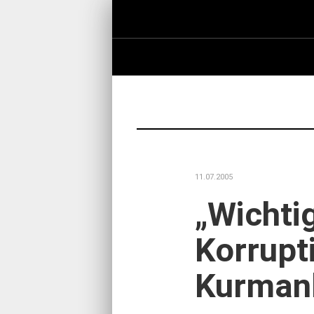
11.07.2005
„Wichti
Korrupti
Kurman