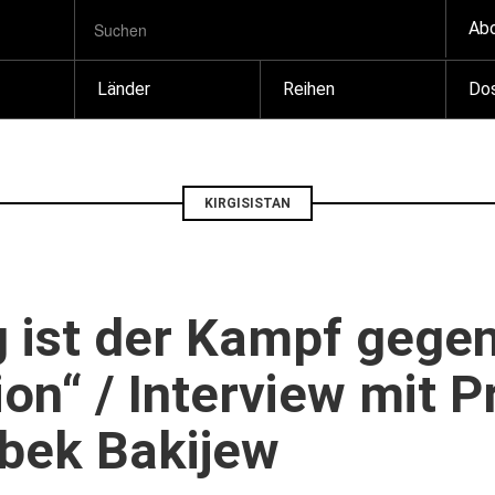
SUCHBEGRIFF
Zum
Ab
Suchen
Inhalt
springen
Länder
Reihen
Dos
KIRGISISTAN
g ist der Kampf gege
on“ / Interview mit P
bek Bakijew