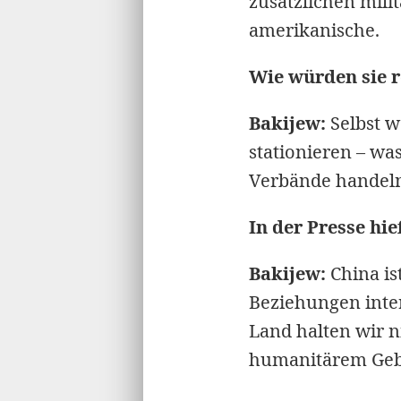
zusätzlichen mili
amerikanische.
Wie würden sie r
Bakijew:
Selbst w
stationieren – wa
Verbände handeln
In der Presse hie
Bakijew:
China is
Beziehungen inter
Land halten wir 
humanitärem Gebie