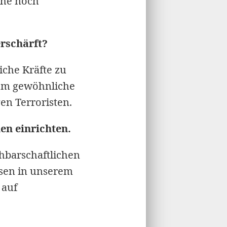
sche noch
erschärft?
iche Kräfte zu
t um gewöhnliche
n Terroristen.
ien einrichten.
chbarschaftlichen
asen in unserem
 auf