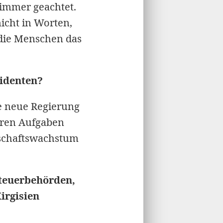
 immer geachtet.
nicht in Worten,
s die Menschen das
sidenten?
e neue Regierung
teren Aufgaben
tschaftswachstum
Steuerbehörden,
irgisien