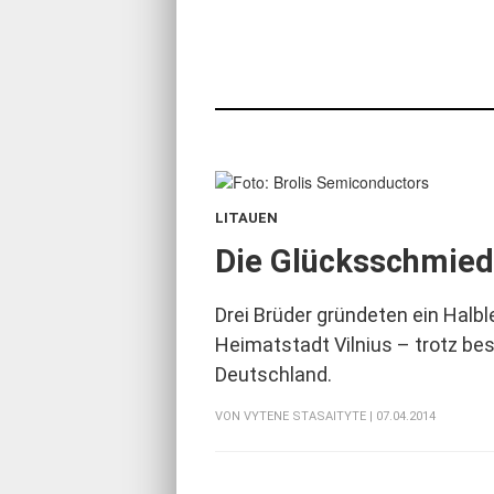
LITAUEN
:
Die Glücksschmie
Drei Brüder gründeten ein Halble
Heimatstadt Vilnius – trotz be
Deutschland.
VON
VYTENE STASAITYTE
| 07.04.2014