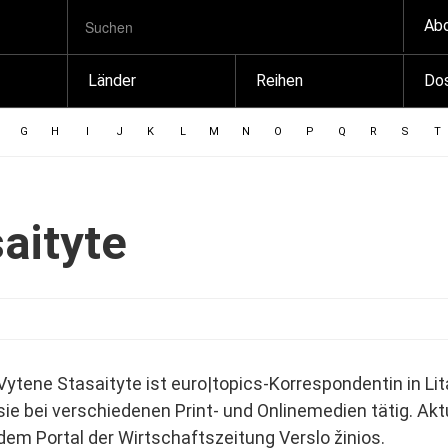
SUCHBEGRIFF
Zum
Ab
Suchen
Inhalt
springen
Länder
Reihen
Dos
G
H
I
J
K
L
M
N
O
P
Q
R
S
T
aityte
Vytene Stasaityte ist euro|topics-Korrespondentin in Li
sie bei verschiedenen Print- und Onlinemedien tätig. Aktu
dem Portal der Wirtschaftszeitung Verslo žinios.