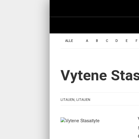
ALLE
A
B
C
D
E
F
Vytene Stas
LITAUEN, LITAUEN