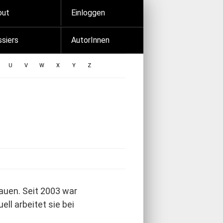
out
Einloggen
siers
AutorInnen
U
V
W
X
Y
Z
tauen. Seit 2003 war
ell arbeitet sie bei