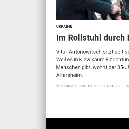
UKRAINE
:
Im Rollstuhl durch
Vitali Antonowitsch sitzt seit s
Weil es in Kiew kaum Einrichtu
Menschen gibt, wohnt der 35-Jä
Altersheim.
VON
ANDRÉ EICHHOFER
,
MARIA STAHLBERG
| 2