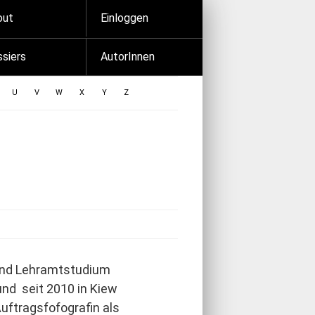
out
Einloggen
siers
AutorInnen
U
V
W
X
Y
Z
 und Lehramtstudium
und seit 2010 in Kiew
uftragsfofografin als