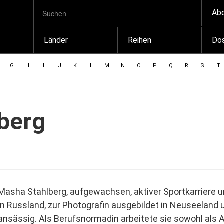
SUCHBEGRIFF
Zum
Ab
Suchen
Inhalt
springen
Länder
Reihen
Dos
G
H
I
J
K
L
M
N
O
P
Q
R
S
T
berg
Masha Stahlberg, aufgewachsen, aktiver Sportkarriere
in Russland, zur Photografin ausgebildet in Neuseeland 
ansässig. Als Berufsnormadin arbeitete sie sowohl als A