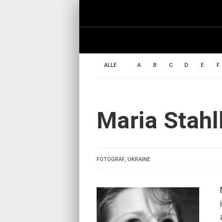
ALLE
A
B
C
D
E
F
Maria Stahl
FOTOGRAF, UKRAINE