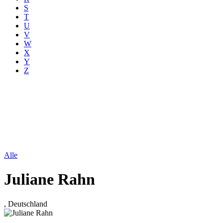
S
T
U
V
W
X
Y
Z
Alle
Juliane Rahn
, Deutschland