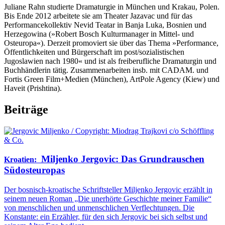
Juliane Rahn studierte Dramaturgie in München und Krakau, Polen.
Bis Ende 2012 arbeitete sie am Theater Jazavac und für das
Performancekollektiv Nevid Teatar in Banja Luka, Bosnien und
Herzegowina (»Robert Bosch Kulturmanager in Mittel- und
Osteuropa«). Derzeit promoviert sie über das Thema »Performance,
Öffentlichkeiten und Bürgerschaft im post/sozialistischen
Jugoslawien nach 1980« und ist als freiberufliche Dramaturgin und
Buchhändlerin tätig. Zusammenarbeiten insb. mit CADAM. und
Fortis Green Film+Medien (München), ArtPole Agency (Kiew) und
Haveit (Prishtina).
Beiträge
Miljenko Jergovic: Das Grundrauschen
Kroatien
:
Südosteuropas
Der bosnisch-kroatische Schriftsteller Miljenko Jergovic erzählt in
seinem neuen Roman „Die unerhörte Geschichte meiner Familie“
von menschlichen und unmenschlichen Verflechtungen. Die
Konstante: ein Erzähler, für den sich Jergovic bei sich selbst und