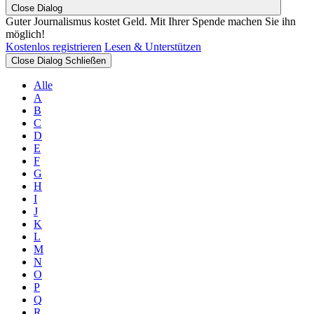
Close Dialog
Guter Journalismus kostet Geld. Mit Ihrer Spende machen Sie ihn
möglich!
Kostenlos registrieren
Lesen & Unterstützen
Close Dialog
Schließen
Alle
A
B
C
D
E
F
G
H
I
J
K
L
M
N
O
P
Q
R