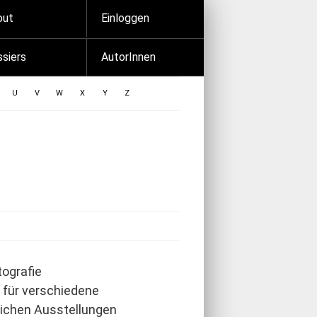
out
Einloggen
siers
AutorInnen
U
V
W
X
Y
Z
ografie
 für verschiedene
eichen Ausstellungen