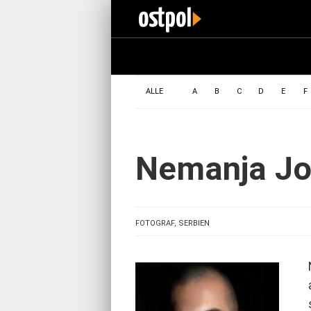
ALLE
A
B
C
D
E
F
Nemanja Jo
FOTOGRAF, SERBIEN