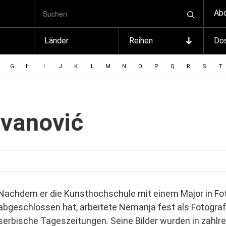
SUCHBEGRIFF
Zum
Ab
Suchen
Inhalt
springen
Länder
Reihen
Dos
G
H
I
J
K
L
M
N
O
P
Q
R
S
T
vanović
Nachdem er die Kunsthochschule mit einem Major in Fot
abgeschlossen hat, arbeitete Nemanja fest als Fotograf
serbische Tageszeitungen. Seine Bilder wurden in zahlr