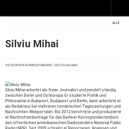
Z
I
s
ALLE
Silviu Mihai
OSTEUROPA-KORRESPONDENT, DEUTSCHLAND
Silviu Mihai arbeitet als freier Journalist und pendelt ständig
zwischen Berlin und Osteuropa. Er studierte Politik und
Philosophie in Bukarest, Budapest und Berlin, dann arbeitete er
als Redakteur bei mehreren rumänischen Tageszeitungen und
Nachrichten-Webportalen. Bis 2012 berichtete und produzierte
er Nachrichtenbeiträge für das Berliner Korrespondentenbüro
des öffentlichen amerikanischen Radiosenders National Public
Radio (NPR). Seit 2009 schreibt er Reportagen, Analysen und