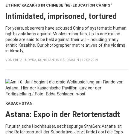
ETHNIC KAZAKHS IN CHINESE "RE-EDUCATION CAMPS"
:
Intimidated, imprisoned, tortured
For years, observers have accused China of systematic human
rights violations against Muslim minorities. Up to one million
people are said to be held against their will - including many
ethnic Kazakhs. Our photographer met relatives of the victims
in Almaty.
VON
FRITZ TUDYKA
,
KONSTANTIN SALOMATIN
| 12.02.2019
KASACHSTAN
:
Astana: Expo in der Retortenstadt
Futuristische Hochhäuser, sechsspurige Straßen: Astana ist
eine Retortenstadt der Superlative. Jetzt findet dort die Expo