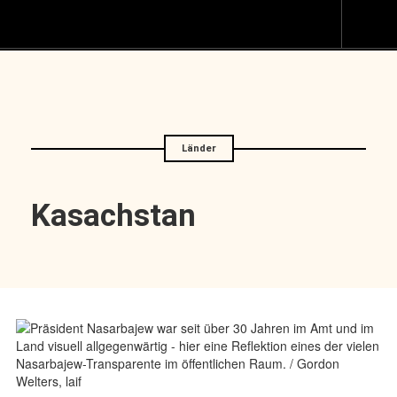
Z
I
s
Länder
Kasachstan