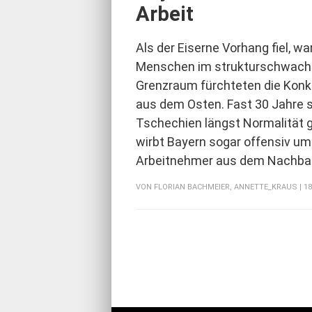
Arbeit
Als der Eiserne Vorhang fiel, wa
Menschen im strukturschwach
Grenzraum fürchteten die Konkur
aus dem Osten. Fast 30 Jahre s
Tschechien längst Normalität 
wirbt Bayern sogar offensiv um 
Arbeitnehmer aus dem Nachba
VON
FLORIAN BACHMEIER
,
ANNETTE_KRAUS
| 1