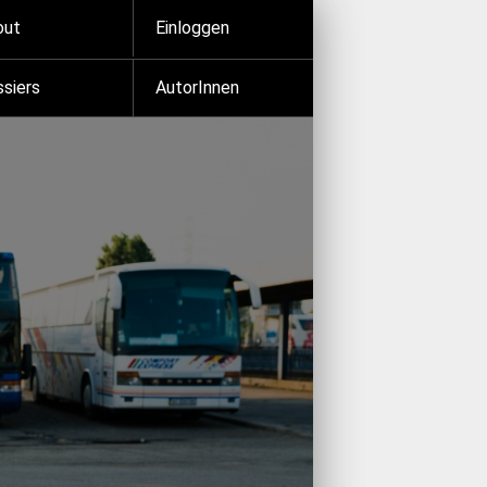
out
Einloggen
siers
AutorInnen