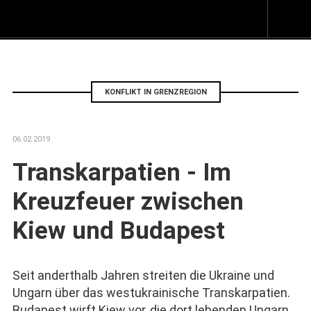
Z
I
s
KONFLIKT IN GRENZREGION
06.02.2019
Transkarpatien - Im
Kreuzfeuer zwischen
Kiew und Budapest
Seit anderthalb Jahren streiten die Ukraine und
Ungarn über das westukrainische Transkarpatien.
Budapest wirft Kiew vor, die dort lebenden Ungarn