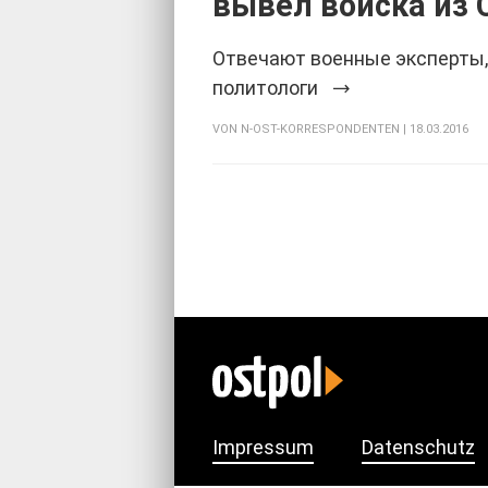
вывел войска из 
Отвечают военные эксперты,
политологи
VON
N-OST-KORRESPONDENTEN
| 18.03.2016
Impressum
Datenschutz