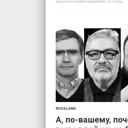
VON
N-OST-KORRESPONDENTEN
| 18.12.2016
RUSSLAND
:
А, по-вашему, по