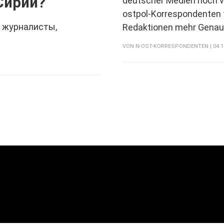
Сирии?
deutscher Medien noch v
ostpol-Korrespondenten 
 журналисты,
Redaktionen mehr Genaui
VON
N-OST-KORRESPONDENTEN
| 04.