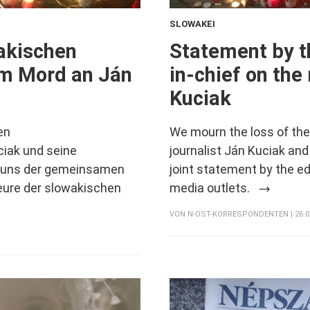
SLOWAKEI
:
akischen
Statement by t
m Mord an Ján
in-chief on the
Kuciak
en
We mourn the loss of the
ciak und seine
journalist Ján Kuciak and
n uns der gemeinsamen
joint statement by the ed
eure der slowakischen
media outlets.
VON
N-OST-KORRESPONDENTEN
| 26.