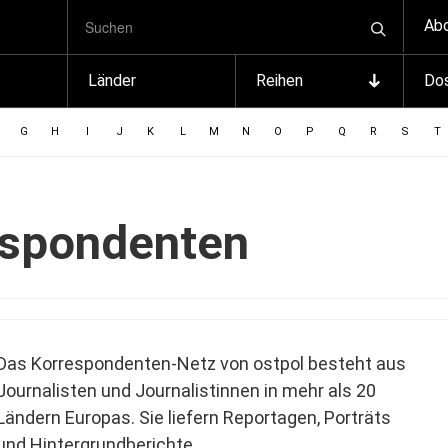
SUCHBEGRIFF
Zum
Ab
Suchen
Inhalt
springen
Länder
Reihen
Dos
G
H
I
J
K
L
M
N
O
P
Q
R
S
T
espondenten
Das Korrespondenten-Netz von ostpol besteht aus
Journalisten und Journalistinnen in mehr als 20
Ländern Europas. Sie liefern Reportagen, Porträts
und Hintergrundberichte.