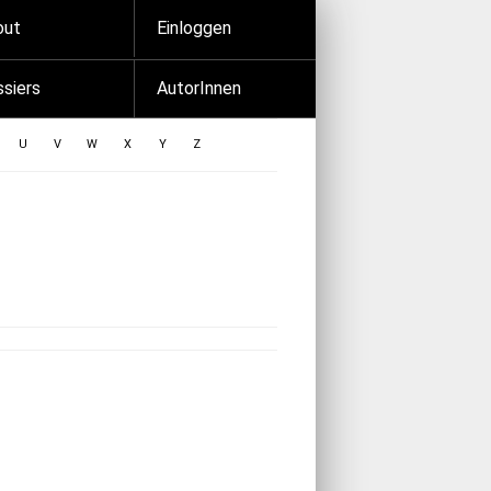
out
Einloggen
siers
AutorInnen
U
V
W
X
Y
Z