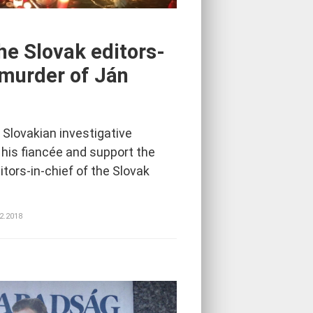
he Slovak editors-
 murder of Ján
 Slovakian investigative
 his fiancée and support the
itors-in-chief of the Slovak
02.2018