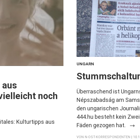
UNGARN
:
Stummschaltun
s aus
Überraschend ist Ungarn
vielleicht noch
Népszabadság am Samst
den ungarischen Journal
444.hu besteht kein Zweif
itales: Kulturtipps aus
Fäden gezogen hat.
VON
N-OST-KORRESPONDENTEN
| 10.