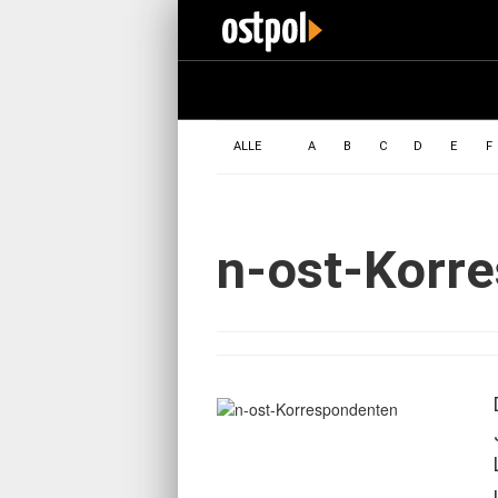
ALLE
A
B
C
D
E
F
n-ost-Korr