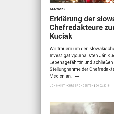
SLOWAKEI
:
Erklärung der slow
Chefredakteure zu
Kuciak
Wir trauern um den slowakisch
Investigativjournalisten Ján Ku
Lebensgefährtin und schließe
Stellungnahme der Chefredakt
Medien an.
VON
N-OST-KORRESPONDENTEN
| 26.02.2018